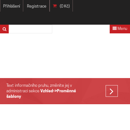
Přihlášení
Registrace
(0 Kč)
Menu
Text informačního pruhu, změníte jej v
VÍCE
administraci sekce
Vzhled->Proměnné
šablony
>