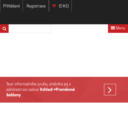
Přihlášení
Registrace
(0 Kč)
Menu
Text informačního pruhu, změníte jej v
VÍCE
administraci sekce
Vzhled->Proměnné
šablony
>