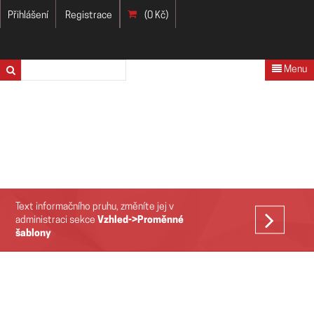
Přihlášení
Registrace
(0 Kč)
Menu
Text informačního pruhu, změníte jej v
VÍCE
administraci sekce
Vzhled->Proměnné
šablony
>