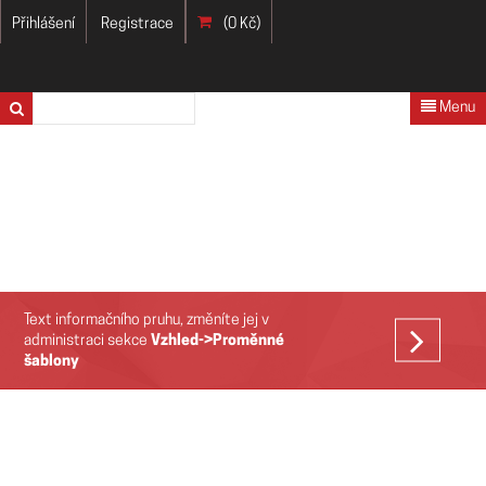
Přihlášení
Registrace
(0 Kč)
Menu
Text informačního pruhu, změníte jej v
VÍCE
administraci sekce
Vzhled->Proměnné
šablony
>