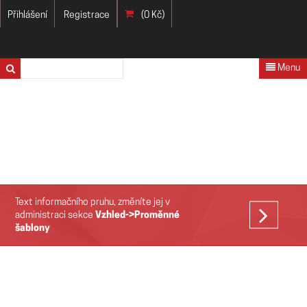
Přihlášení
Registrace
(0 Kč)
Menu
Text informačního pruhu, změníte jej v
VÍCE
administraci sekce
Vzhled->Proměnné
šablony
>