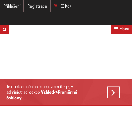
Přihlášení
Registrace
(0 Kč)
Menu
Text informačního pruhu, změníte jej v
VÍCE
administraci sekce
Vzhled->Proměnné
šablony
>