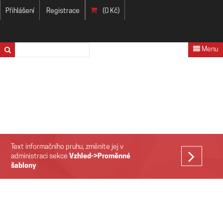
Přihlášení
Registrace
(0 Kč)
Menu
Text informačního pruhu, změníte jej v
VÍCE
administraci sekce
Vzhled->Proměnné
šablony
>