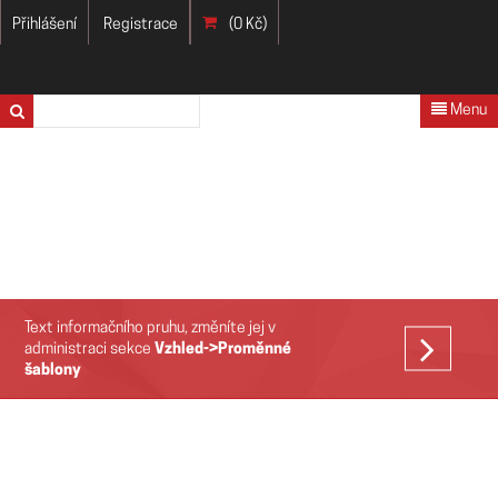
Přihlášení
Registrace
(0 Kč)
Menu
Text informačního pruhu, změníte jej v
VÍCE
administraci sekce
Vzhled->Proměnné
šablony
>