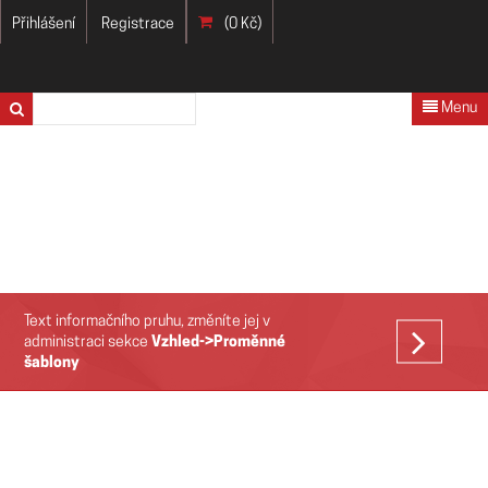
Přihlášení
Registrace
(0 Kč)
Menu
Text informačního pruhu, změníte jej v
VÍCE
administraci sekce
Vzhled->Proměnné
šablony
>