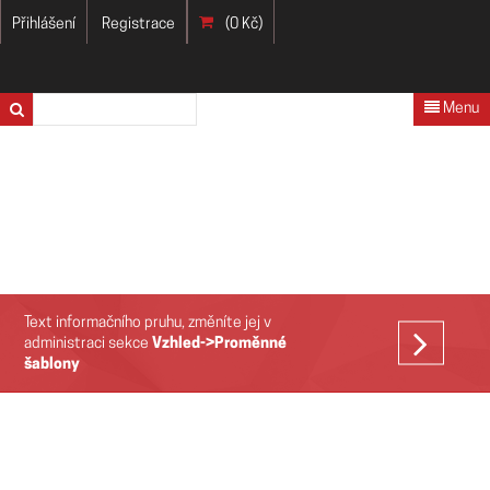
Přihlášení
Registrace
(0 Kč)
Menu
Text informačního pruhu, změníte jej v
VÍCE
administraci sekce
Vzhled->Proměnné
šablony
>