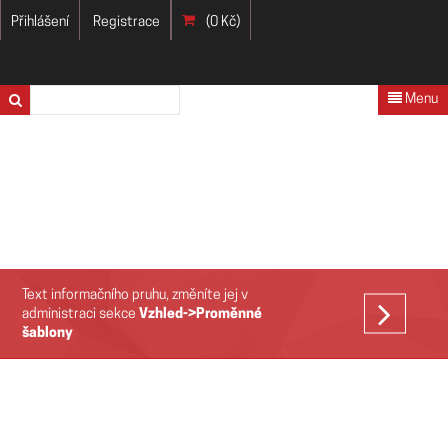
Přihlášení
Registrace
(0 Kč)
Menu
Text informačního pruhu, změníte jej v
VÍCE
administraci sekce
Vzhled->Proměnné
šablony
>