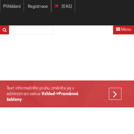
Přihlášení
Registrace
(0 Kč)
Menu
Text informačního pruhu, změníte jej v
VÍCE
administraci sekce
Vzhled->Proměnné
šablony
>