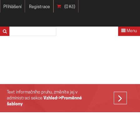
Přihlášení
Registrace
(0 Kč)
Menu
Text informačního pruhu, změníte jej v
VÍCE
administraci sekce
Vzhled->Proměnné
šablony
>