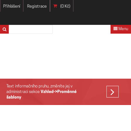
Přihlášení
Registrace
(0 Kč)
Menu
Text informačního pruhu, změníte jej v
VÍCE
administraci sekce
Vzhled->Proměnné
šablony
>